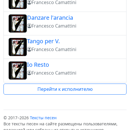
Francesco Camattini
Danzare l'arancia
Francesco Camattini
Tango per V.
Francesco Camattini
Io Resto
Francesco Camattini
Перейти к исполнителю
© 2017–2026
Тексты песен
Все тексты песен на сайте размещены пользователями,
редакцией или собраны из открытых источников.