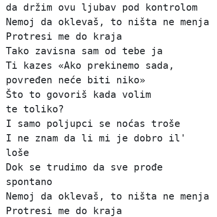
da držim ovu ljubav pod kontrolom
Nemoj da oklevaš, to ništa ne menja
Protresi me do kraja
Tako zavisna sam od tebe ja
Ti kazes «Ako prekinemo sada,
povređen neće biti niko»
Što to govoriš kada volim
te toliko?
I samo poljupci se noćas troše
I ne znam da li mi je dobro il'
loše
Dok se trudimo da sve prođe
spontano
Nemoj da oklevaš, to ništa ne menja
Protresi me do kraja