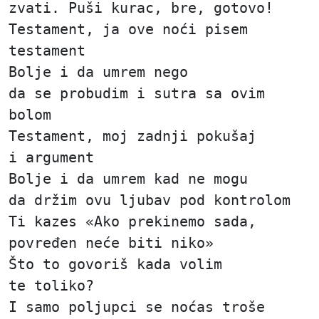
zvati. Puši kurac, bre, gotovo!
Testament, ja ove noći pisem
testament
Bolje i da umrem nego
da se probudim i sutra sa ovim
bolom
Testament, moj zadnji pokušaj
i argument
Bolje i da umrem kad ne mogu
da držim ovu ljubav pod kontrolom
Ti kazes «Ako prekinemo sada,
povređen neće biti niko»
Što to govoriš kada volim
te toliko?
I samo poljupci se noćas troše