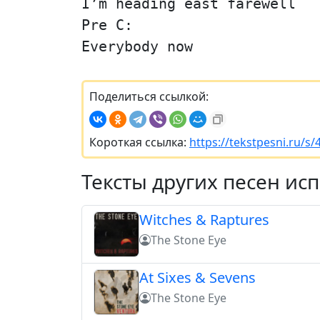
I’m heading east farewell
Pre C:
Everybody now
Поделиться ссылкой:
Короткая ссылка:
https://tekstpesni.ru/s/
Тексты других песен ис
Witches & Raptures
The Stone Eye
At Sixes & Sevens
The Stone Eye