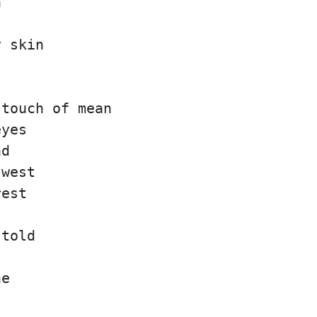
n
y skin
s
 touch of mean
eyes
nd
 west
rest
 told
ne
s