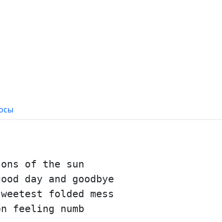
осы
sons of the sun
good day and goodbye
sweetest folded mess
on feeling numb