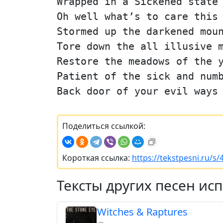
Wrapped in a Sickened state
Oh well what’s to care this
Stormed up the darkened mou
Tore down the all illusive 
Restore the meadows of the 
Patient of the sick and num
Back door of your evil ways
Поделиться ссылкой:
Короткая ссылка:
https://tekstpesni.ru/s/
Тексты других песен ис
Witches & Raptures