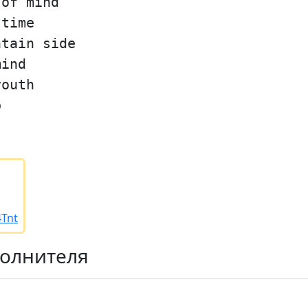
 of mind
 time
ntain side
mind
youth
b
4Tnt
полнителя