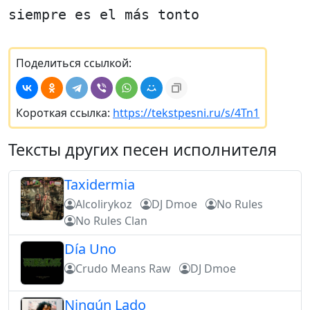
siempre es el más tonto
Поделиться ссылкой:
Короткая ссылка:
https://tekstpesni.ru/s/4Tn1
Тексты других песен исполнителя
Taxidermia
Alcolirykoz
DJ Dmoe
No Rules
No Rules Clan
Día Uno
Crudo Means Raw
DJ Dmoe
Ningún Lado