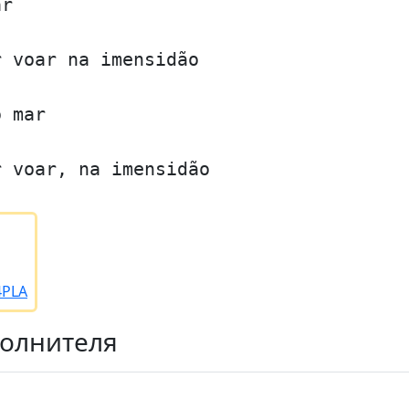
ar
r voar na imensidão
o mar
r voar, na imensidão
4PLA
полнителя