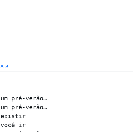
осы
 um pré-verão…
 um pré-verão…
 existir
 você ir