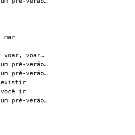
 um pré-verão…
o mar
r voar, voar…
 um pré-verão…
 um pré-verão…
 existir
 você ir
 um pré-verão…