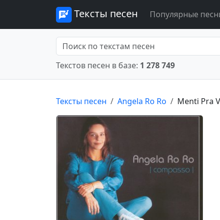
Тексты песен
Популярные песн
Текстов песен в базе:
1 278 749
Тексты песен
Angela Ro Ro
Menti Pra 