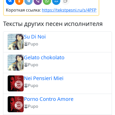
Короткая ссылка:
https://tekstpesni.ru/s/4PFP
Тексты других песен исполнителя
Su Di Noi
Pupo
Gelato chokolato
Pupo
Nei Pensieri Miei
Pupo
Porno Contro Amore
Pupo