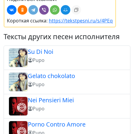
Короткая ссылка:
https://tekstpesni.ru/s/4PEq
Тексты других песен исполнителя
Su Di Noi
Pupo
Gelato chokolato
Pupo
Nei Pensieri Miei
Pupo
Porno Contro Amore
Pupo