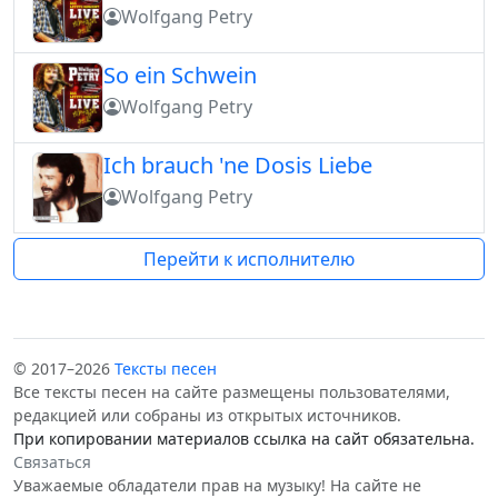
Wolfgang Petry
So ein Schwein
Wolfgang Petry
Ich brauch 'ne Dosis Liebe
Wolfgang Petry
Перейти к исполнителю
© 2017–2026
Тексты песен
Все тексты песен на сайте размещены пользователями,
редакцией или собраны из открытых источников.
При копировании материалов ссылка на сайт обязательна.
Связаться
Уважаемые обладатели прав на музыку! На сайте не