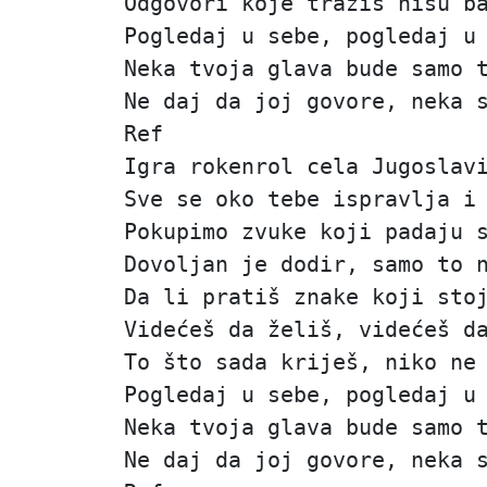
Odgovori koje tražiš nisu b
Pogledaj u sebe, pogledaj u
Neka tvoja glava bude samo 
Ne daj da joj govore, neka 
Ref
Igra rokenrol cela Jugoslav
Sve se oko tebe ispravlja i
Pokupimo zvuke koji padaju 
Dovoljan je dodir, samo to 
Da li pratiš znake koji sto
Videćeš da želiš, videćeš d
To što sada kriješ, niko ne
Pogledaj u sebe, pogledaj u
Neka tvoja glava bude samo 
Ne daj da joj govore, neka 