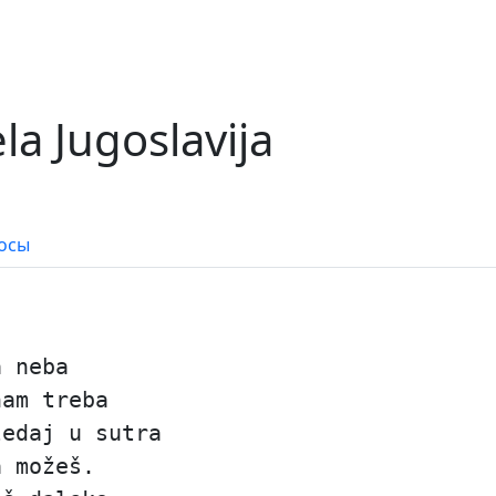
la Jugoslavija
осы
a neba
nam treba
ledaj u sutra
a možeš.