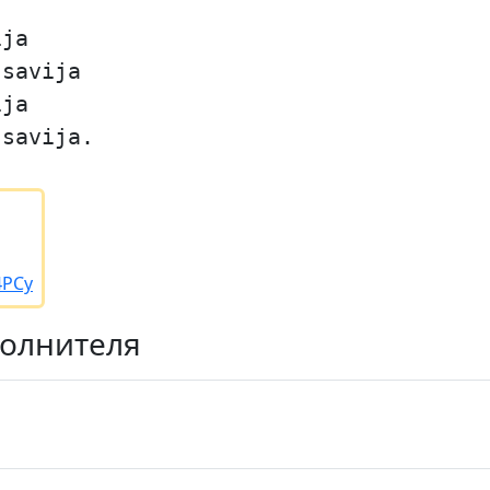
ija
 savija
ija
 savija.
4PCy
полнителя