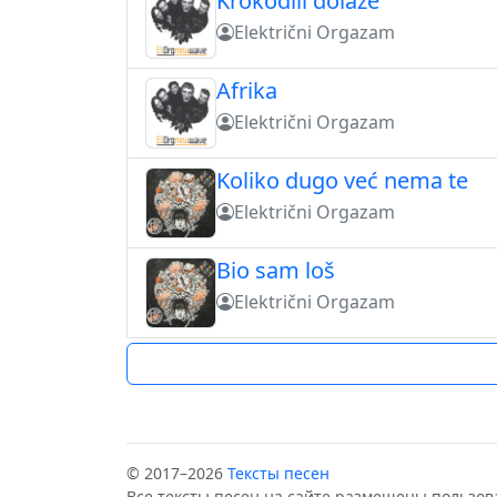
Krokodili dolaze
Električni Orgazam
Afrika
Električni Orgazam
Koliko dugo već nema te
Električni Orgazam
Bio sam loš
Električni Orgazam
© 2017–2026
Тексты песен
Все тексты песен на сайте размещены пользов