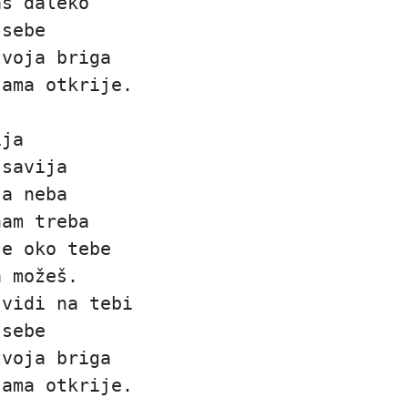
aš daleko
 sebe
tvoja briga
sama otkrije.
ija
 savija
sa neba
nam treba
je oko tebe
a možeš.
 vidi na tebi
 sebe
tvoja briga
sama otkrije.