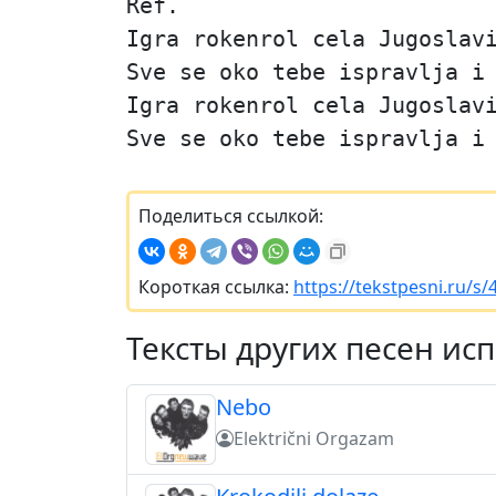
Ref.
Igra rokenrol cela Jugoslav
Sve se oko tebe ispravlja i
Igra rokenrol cela Jugoslav
Sve se oko tebe ispravlja i
Поделиться ссылкой:
Короткая ссылка:
https://tekstpesni.ru/s/
Тексты других песен ис
Nebo
Električni Orgazam