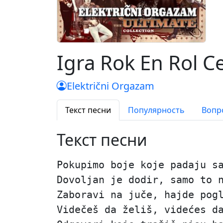
Igra Rok En Rol Ce
Električni Orgazam
Текст песни
Популярность
Вопр
Текст песни
Pokupimo boje koje padaju s
Dovoljan je dodir, samo to 
Zaboravi na juče, hajde pog
Videčeš da želiš, videćes d