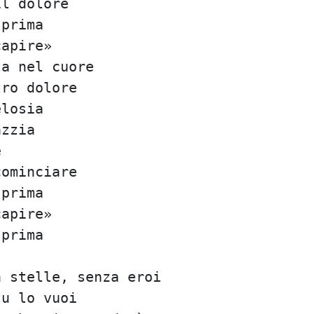
il dolore
 prima
capire»
ta nel cuore
tro dolore
elosia
azzia
e
cominciare
 prima
capire»
 prima
a stelle, senza eroi
tu lo vuoi