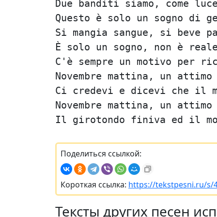
Due banditi siamo, come luc
Questo è solo un sogno di g
Si mangia sangue, si beve p
È solo un sogno, non è real
C'è sempre un motivo per ri
Novembre mattina, un attimo
Ci credevi e dicevi che il 
Novembre mattina, un attimo
Il girotondo finiva ed il m
Поделиться ссылкой:
Короткая ссылка:
https://tekstpesni.ru/s/
Тексты других песен ис