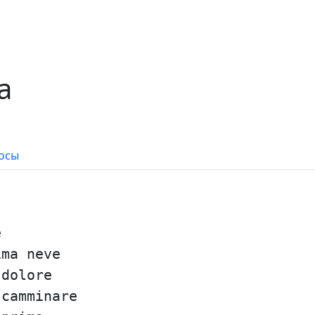
a
осы
e
ima neve
 dolore
 camminare