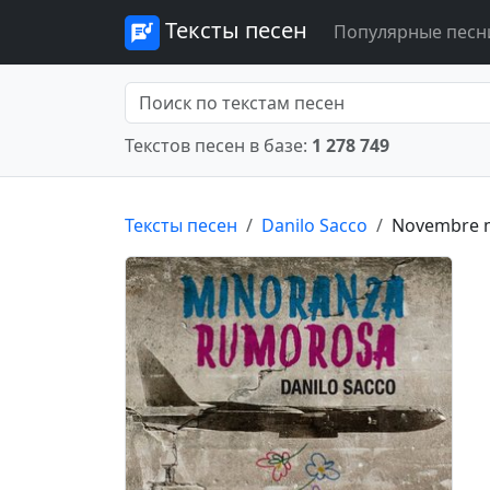
Тексты песен
Популярные песн
Текстов песен в базе:
1 278 749
Тексты песен
Danilo Sacco
Novembre m