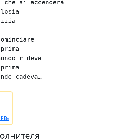
e che si accenderà
elosia
azzia
e
cominciare
 prima
mondo rideva
 prima
ondo cadeva…
4PBv
полнителя