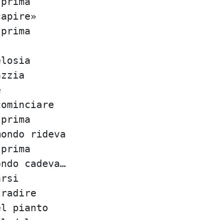
 prima
capire»
 prima
elosia
azzia
e
cominciare
 prima
mondo rideva
 prima
ondo cadeva…
arsi
tradire
el pianto