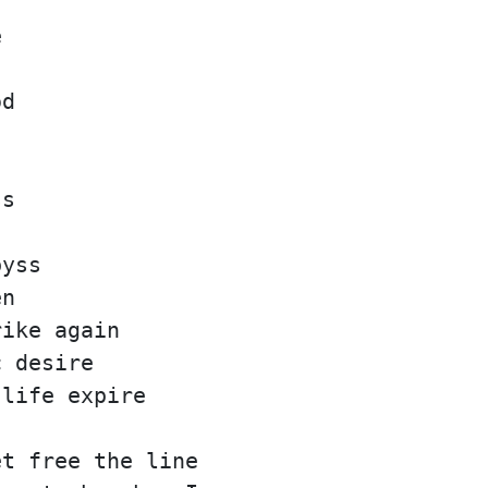
e
od
ss
byss
en
rike again
c desire
 life expire
et free the line