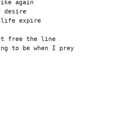
rike again
c desire
 life expire
et free the line
ing to be when I prey