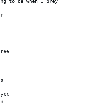
ing to be when I prey
st
free
y
ss
byss
en