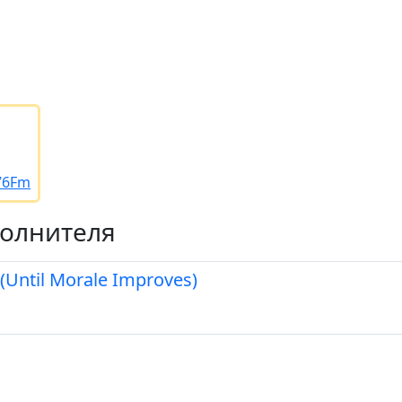
/76Fm
полнителя
 (Until Morale Improves)