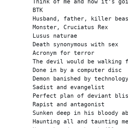
Think of me and how it’s go
BTK
Husband, father, killer bea
Monster, Cruciatus Rex
Lusus naturae
Death synonymous with sex
Acronym for terror
The devil would be walking 
Done in by a computer disc
Demon banished by technolog
Sadist and evangelist
Perfect plan of deviant bli
Rapist and antagonist
Sunken deep in his bloody a
Haunting all and taunting m