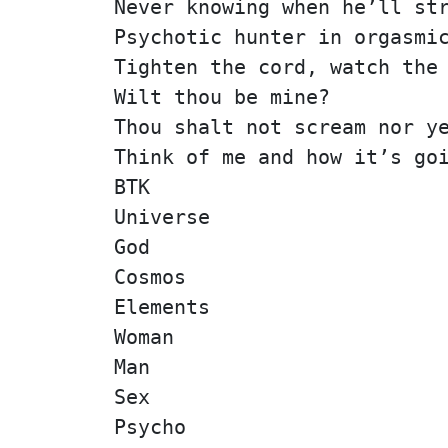
Never knowing when he’ll st
Psychotic hunter in orgasmi
Tighten the cord, watch the
Wilt thou be mine?
Thou shalt not scream nor y
Think of me and how it’s go
BTK
Universe
God
Cosmos
Elements
Woman
Man
Sex
Psycho