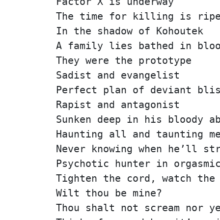
Factor X is underway
The time for killing is rip
In the shadow of Kohoutek
A family lies bathed in blo
They were the prototype
Sadist and evangelist
Perfect plan of deviant bli
Rapist and antagonist
Sunken deep in his bloody a
Haunting all and taunting m
Never knowing when he’ll st
Psychotic hunter in orgasmi
Tighten the cord, watch the
Wilt thou be mine?
Thou shalt not scream nor y