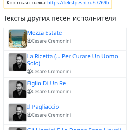
Короткая ссылка:
https://tekstpesni.ru/s/769h
Тексты других песен исполнителя
Mezza Estate
Cesare Cremonini
La Ricetta (... Per Curare Un Uomo
Solo)
Cesare Cremonini
Figlio Di Un Re
Cesare Cremonini
Il Pagliaccio
Cesare Cremonini