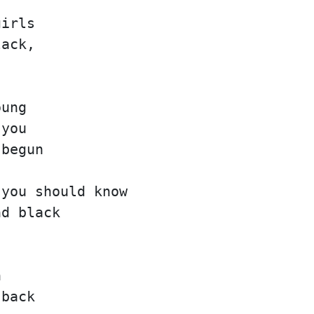
girls
lack,
oung
 you
 begun
 you should know
nd black
h
 back