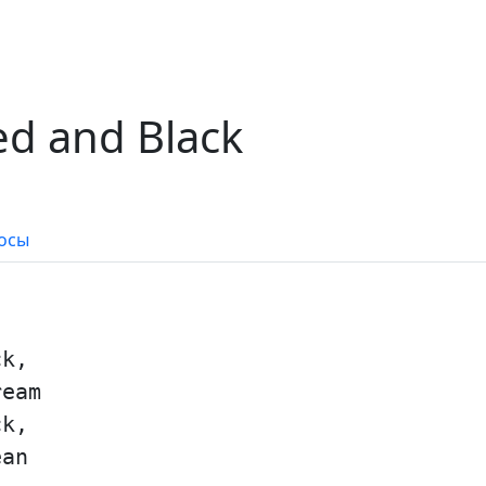
ed and Black
осы
ck,
ream
ck,
ean