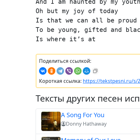
And I am haunted by my yout
Oh but my joy of today
Is that we can all be proud
To be young, gifted and bla
Is where it’s at
Поделиться ссылкой:
Короткая ссылка:
https://tekstpesni.ru/s
Тексты других песен ис
A Song For You
Donny Hathaway