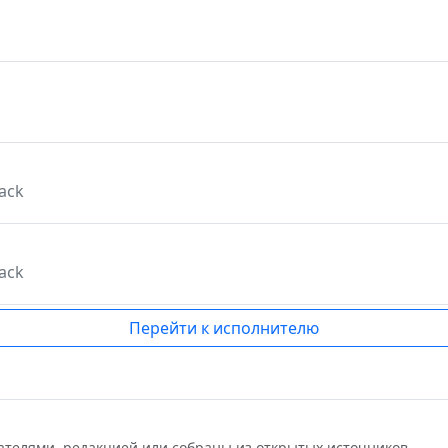
lack
lack
Перейти к исполнителю
ателями, редакцией или собраны из открытых источников.