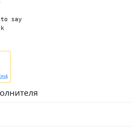
h
 to say
ck
/Zm4
полнителя