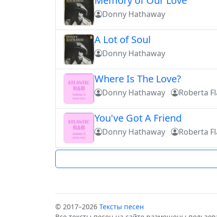
Memory of Our Love
Donny Hathaway
A Lot of Soul
Donny Hathaway
Where Is The Love?
Donny Hathaway
Roberta F
You've Got A Friend
Donny Hathaway
Roberta F
© 2017–2026
Тексты песен
Все тексты песен на сайте размещены пользов