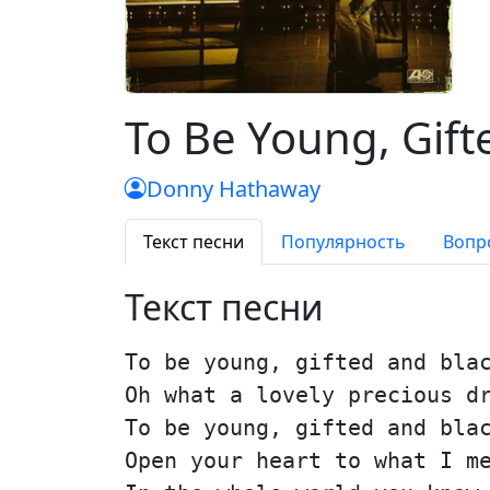
To Be Young, Gift
Donny Hathaway
Текст песни
Популярность
Вопр
Текст песни
To be young, gifted and bla
Oh what a lovely precious d
To be young, gifted and bla
Open your heart to what I m