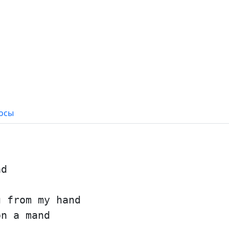
осы
ad
g from my hand
on a mand