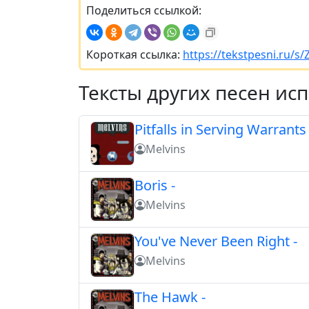
Поделиться ссылкой:
Короткая ссылка:
https://tekstpesni.ru/s/
Тексты других песен ис
Pitfalls in Serving Warrants
Melvins
Boris -
Melvins
You've Never Been Right -
Melvins
The Hawk -