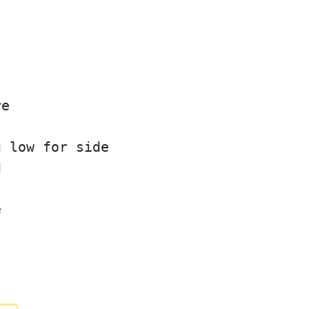
re
g low for side
d
e