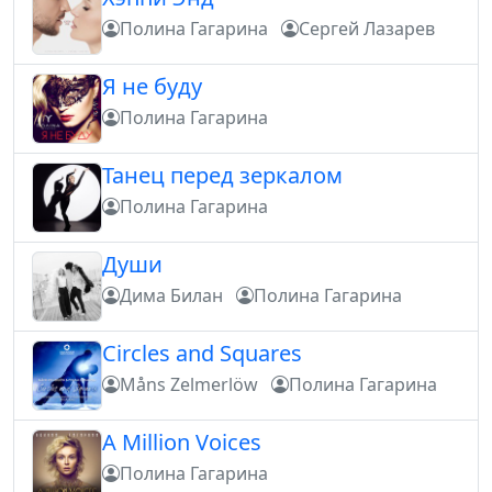
Полина Гагарина
Сергей Лазарев
Я не буду
Полина Гагарина
Танец перед зеркалом
Полина Гагарина
Души
Дима Билан
Полина Гагарина
Circles and Squares
Måns Zelmerlöw
Полина Гагарина
A Million Voices
Полина Гагарина