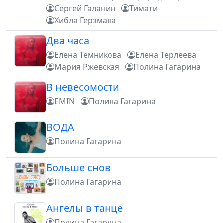
Сергей Галанин
Тимати
Хибла Герзмава
Два часа
Елена Темникова
Елена Терлеева
Мария Ржевская
Полина Гагарина
В невесомости
EMIN
Полина Гагарина
ВОДА
Полина Гагарина
Больше снов
Полина Гагарина
Ангелы в танце
Полина Гагарина