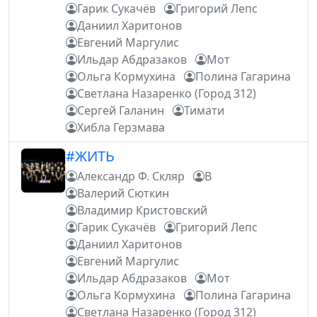
Гарик Сукачёв
Григорий Лепс
Даниил Харитонов
Евгений Маргулис
Ильдар Абдразаков
Мот
Ольга Кормухина
Полина Гагарина
Светлана Назаренко (Город 312)
Сергей Галанин
Тимати
Хибла Герзмава
#ЖИТЬ
Александр Ф. Скляр
В
Валерий Сюткин
Владимир Кристовский
Гарик Сукачёв
Григорий Лепс
Даниил Харитонов
Евгений Маргулис
Ильдар Абдразаков
Мот
Ольга Кормухина
Полина Гагарина
Светлана Назаренко (Город 312)