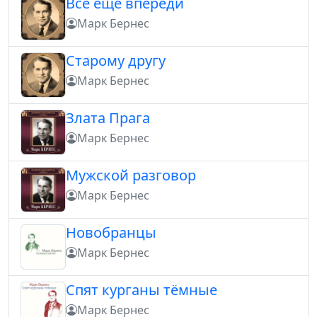
Все еще впереди
Марк Бернес
Старому другу
Марк Бернес
Злата Прага
Марк Бернес
Мужской разговор
Марк Бернес
Новобранцы
Марк Бернес
Спят курганы тëмные
Марк Бернес