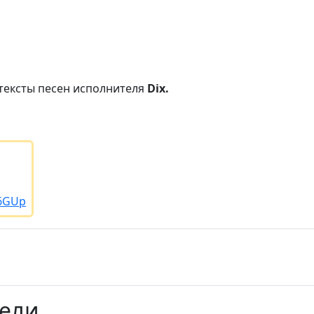
тексты песен исполнителя
Dix.
/6GUp
тели