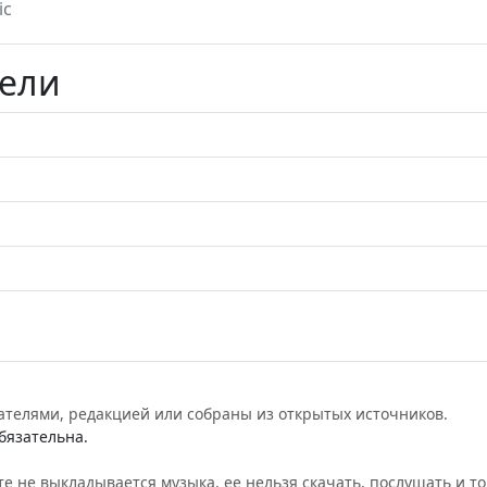
ic
тели
ателями, редакцией или собраны из открытых источников.
бязательна.
е не выкладывается музыка, ее нельзя скачать, послушать и то