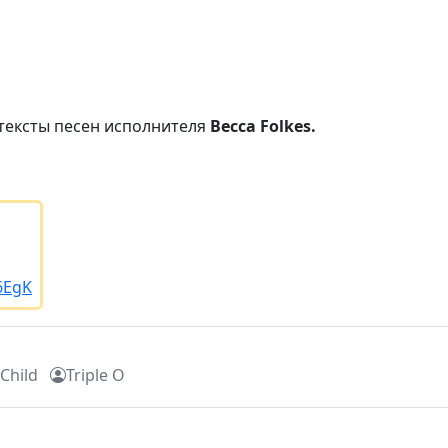
тексты песен исполнителя
Becca Folkes.
/6EgK
 Child
Triple O